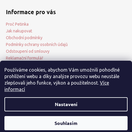
Informace pro vás
Proč Petinka
Jak nakupovat
Obchodní podmínky
Podmínky ochrany osobních údajů
Odstoupení od smlouvy
Reklamační formulář
Používáme cookies, abychom Vám umožnili pohodlné
prohlížení webu a díky analýze provozu webu neustále
Přijímáme online platby
zlepšovali jeho funkce, výkon a použitelnost.
Více
informací
Nastavení
Vytvořil Shoptet
Milí zákazníci, od 20. 6. do 28. 6. čerpáme dovolenou. Všechny
objednávky přijaté během tohoto období budou vyřizovány od
Souhlasím
Petinka
Copyright 2026
. Všechna práva vyhrazena.
29. 6. Děkujeme za vaši trpělivost a pochopení.
Sleva 10 %