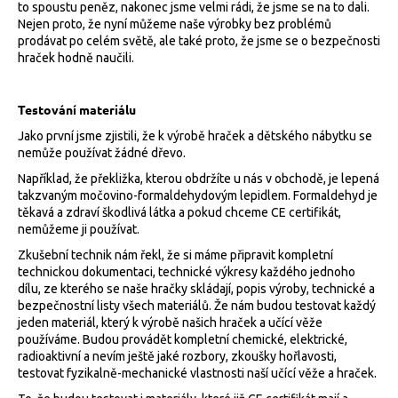
to spoustu peněz, nakonec jsme velmi rádi, že jsme se na to dali.
Nejen proto, že nyní můžeme naše výrobky bez problémů
prodávat po celém světě, ale také proto, že jsme se o bezpečnosti
hraček hodně naučili.
Testování materiálu
Jako první jsme zjistili, že k výrobě hraček a dětského nábytku se
nemůže používat žádné dřevo.
Například, že překližka, kterou obdržíte u nás v obchodě, je lepená
takzvaným močovino-formaldehydovým lepidlem. Formaldehyd je
těkavá a zdraví škodlivá látka a pokud chceme CE certifikát,
nemůžeme ji používat.
Zkušební technik nám řekl, že si máme připravit kompletní
technickou dokumentaci, technické výkresy každého jednoho
dílu, ze kterého se naše hračky skládají, popis výroby, technické a
bezpečnostní listy všech materiálů. Že nám budou testovat každý
jeden materiál, který k výrobě našich hraček a učící věže
používáme. Budou provádět kompletní chemické, elektrické,
radioaktivní a nevím ještě jaké rozbory, zkoušky hořlavosti,
testovat fyzikalně-mechanické vlastnosti naší učící věže a hraček.