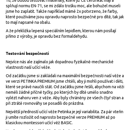
To, že budou testovat i materiály, které již CE certifikát mají a
splňují normu EN-71, se mi zdálo trošku moc, ale bohužel museli
jsme ho zaplatit. Takže například mámě 2x potvrzeno, že farby,
které používáme jsou opravdu naprosto bezpečné pro dítě, tak jak
to mají napsané na obalu.
A že překližka lepená speciálním lepidlem, kterou nám posílají
přímo z výroby, je opravdu bez formaldehydu.
Testování bezpečnosti
Nejvíce nás ale zajímalo jak dopadnou fyzikalně-mechanické
vlastnosti naší učící věže.
Od začátku jsme si zakládali na maximální bezpečnosti naší věže a
ve verzi PETINKA PREMIUM jsme chtěli, aby ji mohli používat i děti,
které se právě naučili stát. Od začátku jsme řešili, abychom na věži
neměli žádné příčné tyčky, po kterých by dítě umělo snadno
vylézt nahoru ven z věže. Aby byly chráněny ze všech čtyř stran a
při ztrátě rovnováhy se posadili do prázdna.
Největší předností učící věže Petinka je její variabilita. Za pár vteřin
ji umíte rozložit od naprosto bezpečné verze PREMIUM až po
klasickou montessori učící věž BASIC.