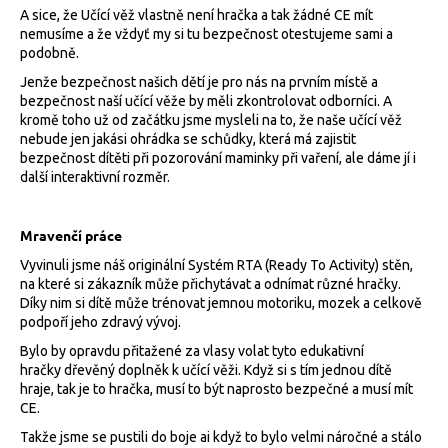
č
A sice, že Učící věž vlastně není hračka a tak žádné CE mít
u
nemusíme a že vždyť my si tu bezpečnost otestujeme sami a
j
podobně.
e
Jenže bezpečnost našich dětí je pro nás na prvním místě a
m
bezpečnost naší učící věže by měli zkontrolovat odborníci. A
e
kromě toho už od začátku jsme mysleli na to, že naše učící věž
nebude jen jakási ohrádka se schůdky, která má zajistit
bezpečnost dítěti při pozorování maminky při vaření, ale dáme jí i
MONTESSORI
další interaktivní rozměr.
KNIHOVNA
6
051
Mravenčí práce
Kč
Vyvinuli jsme náš originální Systém RTA (Ready To Activity) stěn,
na které si zákazník může přichytávat a odnímat různé hračky.
Díky nim si dítě může trénovat jemnou motoriku, mozek a celkově
podpoří jeho zdravý vývoj.
Bylo by opravdu přitažené za vlasy volat tyto edukativní
hračky dřevěný doplněk k učící věži. Když si s tím jednou dítě
hraje, tak je to hračka, musí to být naprosto bezpečné a musí mít
CE.
Takže jsme se pustili do boje ai když to bylo velmi náročné a stálo