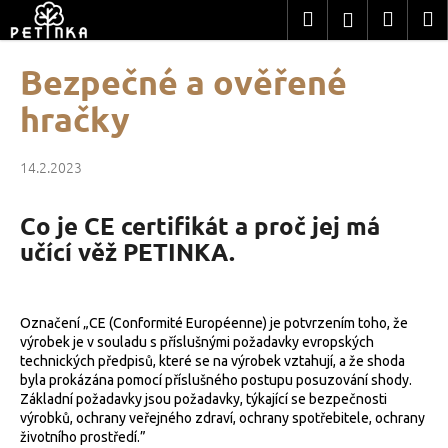
K
Přejít
Hledat
Nákup
M
Přihlášení
na
o
obsah
Zpět
Zpět
košík
š
Bezpečné a ověřené
í
C
hračky
k
o
p
14.2.2023
o
t
Co je CE certifikát a proč jej má
ř
učící věž PETINKA.
e
b
u
Označení „CE (Conformité Européenne) je potvrzením toho, že
j
výrobek je v souladu s příslušnými požadavky evropských
technických předpisů, které se na výrobek vztahují, a že shoda
e
byla prokázána pomocí příslušného postupu posuzování shody.
t
Základní požadavky jsou požadavky, týkající se bezpečnosti
e
výrobků, ochrany veřejného zdraví, ochrany spotřebitele, ochrany
životního prostředí.”
n