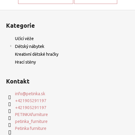
Z
á
Kategorie
p
a
Učící věže
t
Dětský nábytek
í
Kreativní dětské hračky
Hrací stěny
Kontakt
info
@
petinka.sk
+421905291197
+421905291197
PETINKAfurniture
petinka_furniture
Petinka furniture