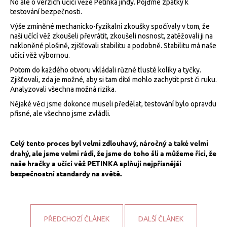
No ale o verzích učící věže Petinka jindy. Pojďme zpátky k
testování bezpečnosti.
Výše zmíněné mechanicko-fyzikalní zkoušky spočívaly v tom, že
naši učící věž zkoušeli převrátit, zkoušeli nosnost, zatěžovali ji na
nakloněné plošině, zjišťovali stabilitu a podobně. Stabilitu má naše
učící věž výbornou.
Potom do každého otvoru vkládali různé tlusté kolíky a tyčky.
Zjišťovali, zda je možné, aby si tam dítě mohlo zachytit prst či ruku.
Analyzovali všechna možná rizika.
Nějaké věci jsme dokonce museli předělat, testování bylo opravdu
přísné, ale všechno jsme zvládli.
Celý tento proces byl velmi zdlouhavý, náročný a také velmi
drahý, ale jsme velmi rádi, že jsme do toho šli a můžeme říci, že
naše hračky a učící věž PETINKA splňují nejpřísnější
bezpečnostní standardy na světě.
PŘEDCHOZÍ ČLÁNEK
DALŠÍ ČLÁNEK