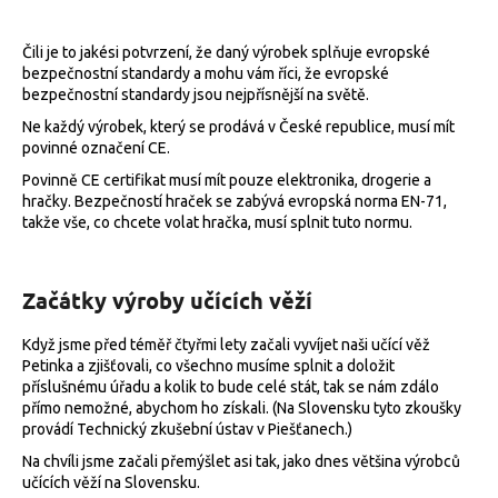
a
j
Čili je to jakési potvrzení, že daný výrobek splňuje evropské
bezpečnostní standardy a mohu vám říci, že evropské
í
bezpečnostní standardy jsou nejpřísnější na světě.
t
Ne každý výrobek, který se prodává v České republice, musí mít
?
povinné označení CE.
Povinně CE certifikat musí mít pouze elektronika, drogerie a
hračky. Bezpečností hraček se zabývá evropská norma EN-71,
takže vše, co chcete volat hračka, musí splnit tuto normu.
HLEDAT
Začátky výroby učících věží
Když jsme před téměř čtyřmi lety začali vyvíjet naši učící věž
D
Petinka a zjišťovali, co všechno musíme splnit a doložit
o
příslušnému úřadu a kolik to bude celé stát, tak se nám zdálo
p
přímo nemožné, abychom ho získali. (Na Slovensku tyto zkoušky
o
provádí Technický zkušební ústav v Piešťanech.)
r
Na chvíli jsme začali přemýšlet asi tak, jako dnes většina výrobců
u
učících věží na Slovensku.