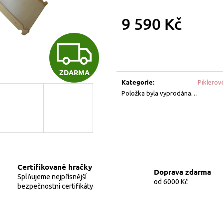
3 280 Kč
1 699 Kč
9 590 Kč
Měrná
Z
cena:
ZDARMA
D
Kategorie
:
Piklerov
Položka byla vyprodána…
A
R
Certifikované hračky
Doprava zdarma
Splňujeme nejpřísnější
M
od 6000 Kč
bezpečnostní certifikáty