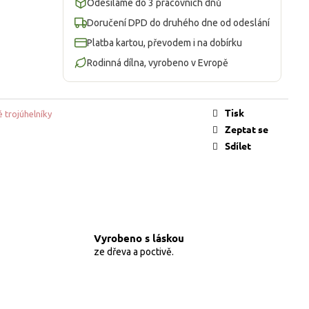
Odesíláme do 3 pracovních dnů
Doručení DPD do druhého dne od odeslání
Platba kartou, převodem i na dobírku
Rodinná dílna, vyrobeno v Evropě
Tisk
é trojúhelníky
Zeptat se
Sdílet
Vyrobeno s láskou
ze dřeva a poctivě.