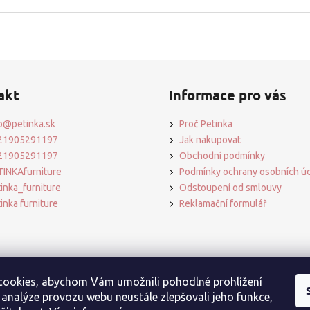
A
akt
Informace pro vás
o
@
petinka.sk
Proč Petinka
21905291197
Jak nakupovat
21905291197
Obchodní podmínky
INKAfurniture
Podmínky ochrany osobních ú
inka_furniture
Odstoupení od smlouvy
inka furniture
Reklamační formulář
ookies, abychom Vám umožnili pohodlné prohlížení
 analýze provozu webu neustále zlepšovali jeho funkce,