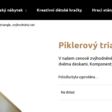
ský nábytek
Kreativní dětské hračky
Hrací stěn
 triangle, zvýhodněný set
Co potřebujete najít?
Piklerový tr
HLEDAT
V našem cenově zvýhodněném 
dvěma deskami. Komponenty 
Doporučujeme
Položka byla vyprodána…
Na dotaz
ROSTOUCÍ STOLEK - DORI
DĚTSKÁ ŽIDLE -