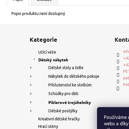
Popis produktu není dostupný
Z
Přeskočit
á
Kategorie
Kont
kategorie
p
a
inf
Učící věže
t
+4
Dětský nábytek
í
+4
Dětské stoly a židle
PET
Nábytek do dětského pokoje
pet
Pet
Příslušenství ke stolkům
Schůdky pro děti
Piklerové trojúhelníky
Dětské postýlky
Používáme c
Kreativní dětské hračky
webu a díky
Hrací stěny