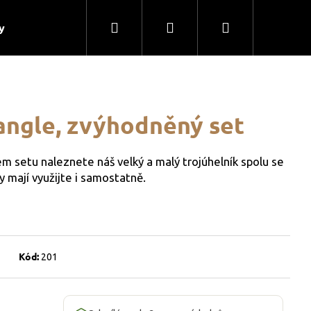
Hledat
Přihlášení
Nákupní
y
Blog
Kontakty
košík
iangle, zvýhodněný set
setu naleznete náš velký a malý trojúhelník spolu se
mají využijte i samostatně.
Kód:
201
 ANA