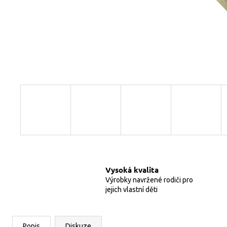
1 920 Kč
Vysoká kvalita
Výrobky navržené rodiči pro
jejich vlastní děti
Popis
Diskuze