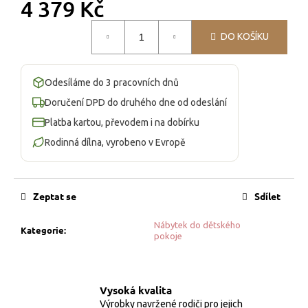
č
4 379 Kč
u
Měrná
j
DO KOŠÍKU
cena:
e
m
e
Odesíláme do 3 pracovních dnů
Doručení DPD do druhého dne od odeslání
UČÍCÍ
Platba kartou, převodem i na dobírku
VĚŽ
PETINKA
Rodinná dílna, vyrobeno v Evropě
PREMIUM
–
BÍLÁ
7
Zeptat se
Sdílet
023
Kč
Nábytek do dětského
Kategorie
:
pokoje
Vysoká kvalita
Výrobky navržené rodiči pro jejich