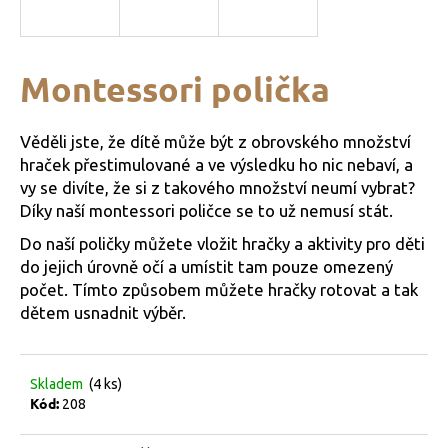
a
j
í
Montessori polička
t
?
Věděli jste, že dítě může být z obrovského množství
hraček přestimulované a ve výsledku ho nic nebaví, a
vy se divíte, že si z takového množství neumí vybrat?
Díky naší montessori poličce se to už nemusí stát.
HLEDAT
Do naší poličky můžete vložit hračky a aktivity pro děti
do jejich úrovně očí a umístit tam pouze omezený
počet. Tímto způsobem můžete hračky rotovat a tak
dětem usnadnit výběr.
D
o
p
o
Skladem
(4 ks)
Kód:
r
208
u