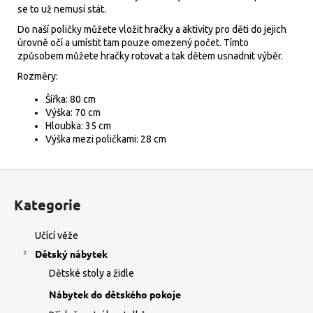
se to už nemusí stát.
Do naší poličky můžete vložit hračky a aktivity pro děti do jejich
úrovně očí a umístit tam pouze omezený počet. Tímto
způsobem můžete hračky rotovat a tak dětem usnadnit výběr.
Rozměry:
Šířka: 80 cm
Výška: 70 cm
Hloubka: 35 cm
Výška mezi poličkami: 28 cm
Z
á
Kategorie
p
a
Učící věže
t
Dětský nábytek
í
Dětské stoly a židle
Nábytek do dětského pokoje